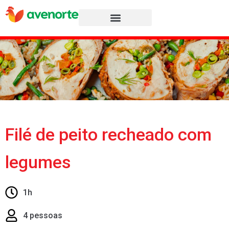
Página inicial
Filé de peito recheado com
legumes
1h
4 pessoas